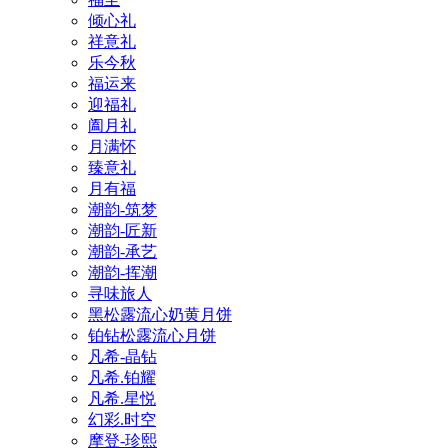
倾心礼
祥意礼
乐今秋
福运来
迎福礼
阖月礼
月满怀
臻意礼
月有福
潮韵-筑梦
潮韵-匠新
潮韵-承艺
潮韵-挥潮
寻味旅人
黑松露流心奶黄月饼
铂钻松露流心月饼
凡希-晶钻
凡希.铂耀
凡希.星悦
幻彩.时空
摩登-珍熙