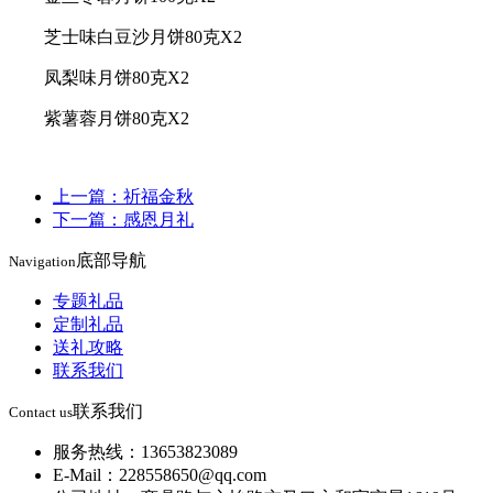
芝士味白豆沙月饼80克X2
凤梨味月饼80克X2
紫薯蓉月饼80克X2
上一篇：祈福金秋
下一篇：感恩月礼
底部导航
Navigation
专题礼品
定制礼品
送礼攻略
联系我们
联系我们
Contact us
服务热线：13653823089
E-Mail：228558650@qq.com