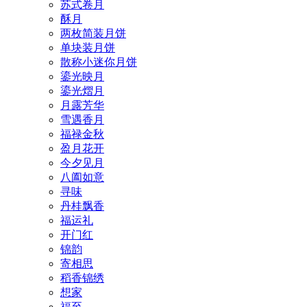
苏式卷月
酥月
两枚简装月饼
单块装月饼
散称小迷你月饼
鎏光映月
鎏光熠月
月露芳华
雪遇香月
福禄金秋
盈月花开
今夕见月
八阖如意
寻味
丹桂飘香
福运礼
开门红
锦韵
寄相思
稻香锦绣
想家
福至