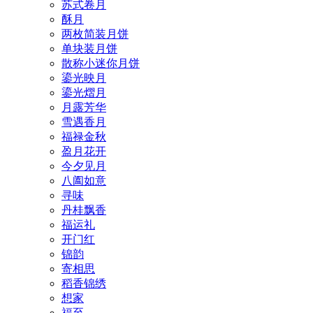
苏式卷月
酥月
两枚简装月饼
单块装月饼
散称小迷你月饼
鎏光映月
鎏光熠月
月露芳华
雪遇香月
福禄金秋
盈月花开
今夕见月
八阖如意
寻味
丹桂飘香
福运礼
开门红
锦韵
寄相思
稻香锦绣
想家
福至