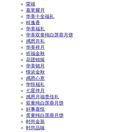
荣禧
嘉奖耀月
华美十全福礼
桂逸香
华美福礼
华美双黄纯白莲蓉月饼
感恩月礼
华美祥月
祈福金秋
花团锦簇
华美锦月
情浓金秋
感恩心意
华悦福礼
七星伴月
感恩月福贵佳礼
双黄纯白莲蓉月饼
好事喜悦
蛋黄纯白莲蓉月饼
时尚金装
时尚品味