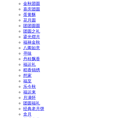
金秋团圆
喜庆团圆
蛋黄酥
花月圆
团团圆圆
团圆之礼
鎏光熠月
福禄金秋
八阖如意
寻味
丹桂飘香
福运礼
稻香锦绣
想家
福至
乐今秋
福运来
月满怀
团圆福礼
经典老月饼
盒月