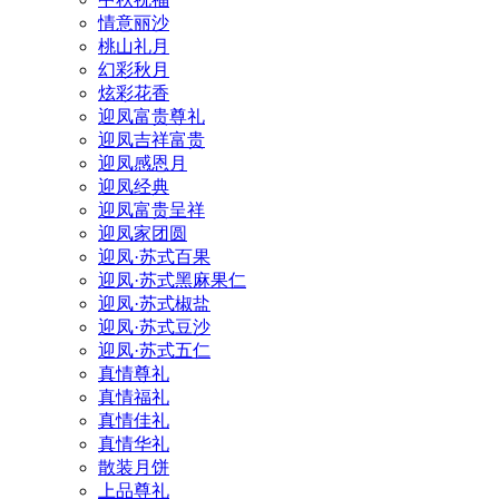
情意丽沙
桃山礼月
幻彩秋月
炫彩花香
迎凤富贵尊礼
迎凤吉祥富贵
迎凤感恩月
迎凤经典
迎凤富贵呈祥
迎凤家团圆
迎凤·苏式百果
迎凤·苏式黑麻果仁
迎凤·苏式椒盐
迎凤·苏式豆沙
迎凤·苏式五仁
真情尊礼
真情福礼
真情佳礼
真情华礼
散装月饼
上品尊礼