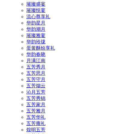
璀璨盛宴
璀璨悦宴
流心尊享礼
华韵星月
华韵潮月
璀璨雅宴
华韵玲珑
蛋黄酥纷享礼
华韵春晓
月满江南
五芳秀月
五芳思月
五芳守月
五芳烟云
沁月五芳
五芳秀锦
五芳家月
五芳雅月
五芳华礼
五芳雍礼
煌明五芳