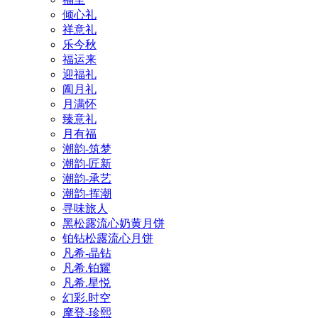
倾心礼
祥意礼
乐今秋
福运来
迎福礼
阖月礼
月满怀
臻意礼
月有福
潮韵-筑梦
潮韵-匠新
潮韵-承艺
潮韵-挥潮
寻味旅人
黑松露流心奶黄月饼
铂钻松露流心月饼
凡希-晶钻
凡希.铂耀
凡希.星悦
幻彩.时空
摩登-珍熙