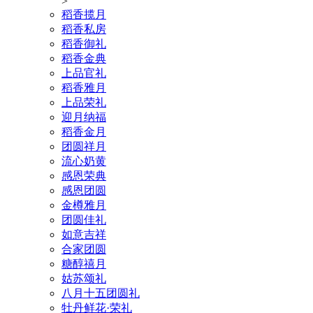
>
稻香揽月
稻香私房
稻香御礼
稻香金典
上品官礼
稻香雅月
上品荣礼
迎月纳福
稻香金月
团圆祥月
流心奶黄
感恩荣典
感恩团圆
金樽雅月
团圆佳礼
如意吉祥
合家团圆
糖醇禧月
姑苏颂礼
八月十五团圆礼
牡丹鲜花·荣礼