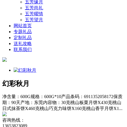
五芳缘月
五芳尚礼
五芳曜情
五芳望月
网站首页
专题礼品
定制礼品
送礼攻略
联系我们
幻彩秋月
净含量：600G规格：600G*10产品条码：6911352058172保质
期：90天产地：东莞内容物：30克桃山板栗月饼X430克桃山
日式抹茶饼X460克桃山巧克力味饼X160克桃山香芋月饼X1...
咨询热线：
13653823089