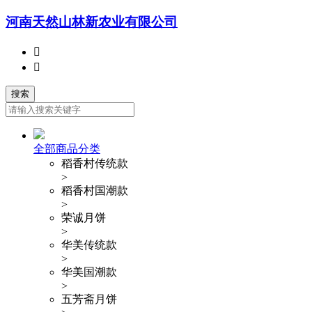
河南天然山林新农业有限公司


全部商品分类
稻香村传统款
>
稻香村国潮款
>
荣诚月饼
>
华美传统款
>
华美国潮款
>
五芳斋月饼