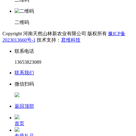
二维码
Copyright 河南天然山林新农业有限公司 版权所有
豫ICP备
2023013660号-1
技术支持：
君维科技
联系电话
13653823089
联系我们
微信扫码
返回顶部
首页
专题礼品