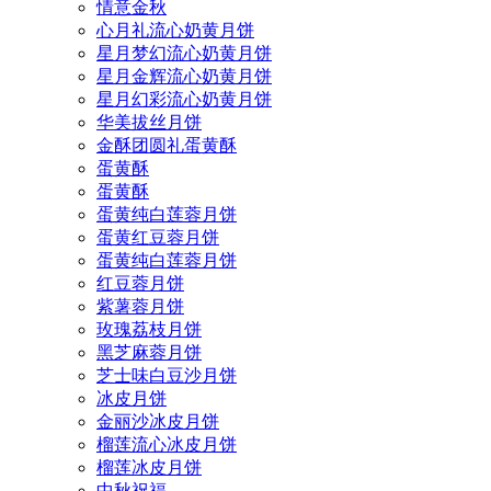
情意金秋
心月礼流心奶黄月饼
星月梦幻流心奶黄月饼
星月金辉流心奶黄月饼
星月幻彩流心奶黄月饼
华美拔丝月饼
金酥团圆礼蛋黄酥
蛋黄酥
蛋黄酥
蛋黄纯白莲蓉月饼
蛋黄红豆蓉月饼
蛋黄纯白莲蓉月饼
红豆蓉月饼
紫薯蓉月饼
玫瑰荔枝月饼
黑芝麻蓉月饼
芝士味白豆沙月饼
冰皮月饼
金丽沙冰皮月饼
榴莲流心冰皮月饼
榴莲冰皮月饼
中秋祝福