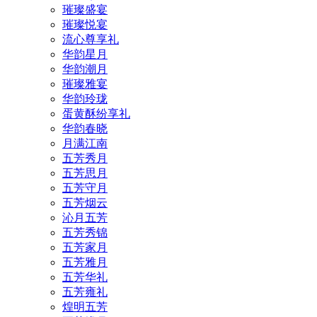
璀璨盛宴
璀璨悦宴
流心尊享礼
华韵星月
华韵潮月
璀璨雅宴
华韵玲珑
蛋黄酥纷享礼
华韵春晓
月满江南
五芳秀月
五芳思月
五芳守月
五芳烟云
沁月五芳
五芳秀锦
五芳家月
五芳雅月
五芳华礼
五芳雍礼
煌明五芳