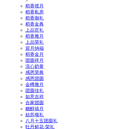
>
稻香揽月
稻香私房
稻香御礼
稻香金典
上品官礼
稻香雅月
上品荣礼
迎月纳福
稻香金月
团圆祥月
流心奶黄
感恩荣典
感恩团圆
金樽雅月
团圆佳礼
如意吉祥
合家团圆
糖醇禧月
姑苏颂礼
八月十五团圆礼
牡丹鲜花·荣礼