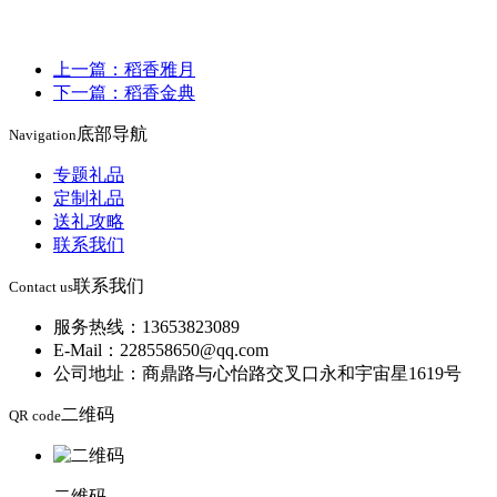
上一篇：稻香雅月
下一篇：稻香金典
底部导航
Navigation
专题礼品
定制礼品
送礼攻略
联系我们
联系我们
Contact us
服务热线：13653823089
E-Mail：228558650@qq.com
公司地址：商鼎路与心怡路交叉口永和宇宙星1619号
二维码
QR code
二维码